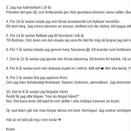
3. Jag har haft körkort i 19 år.
Friheten det gav då, och fortfarande ger. Alla spontana bilresor, sena nätter, lå
4. För 18 år sedan köpte jag min första bostadsrätt och flyttade hemifrån.
Ett stort steg. Jag minns känslan av ansvar, stolthet och lite rädsla. Att bygga sitt
5. För 14 år sedan flyttade jag till Norrland i två år.
Till Bollnäs. Och även om det visade sig vara för litet för mig så ångrar jag det
6. För 7 år sedan bilade jag genom hela Tanzania 😱. Ett äventyr som fortfarand
7. Det är 22 år sedan jag gjorde min första tatuering. Ett tecken för kärlek. Så 
8. För 6 år sedan kom min älskade pudel in i mitt liv. Mitt allt ❤️ Min lilla familj.
9. För 3 år sedan fick jag uppleva Rom.
Och jag blev fullständigt förälskad. Staden, historien, atmosfären. Jag drömmer 
10. Det är 8 år sedan jag färgade håret.
Ändå får jag ofta frågan: "Har du färgat håret?"
Nej. Det bara lever sitt eget liv och skiftar i alla möjliga nyanser av brunt.
Oj, vad tiden går när man börjar skriva om livet. Herregud. Jag undrar verklige
Här är en bild på mig i min tonår 🤎
Kram.