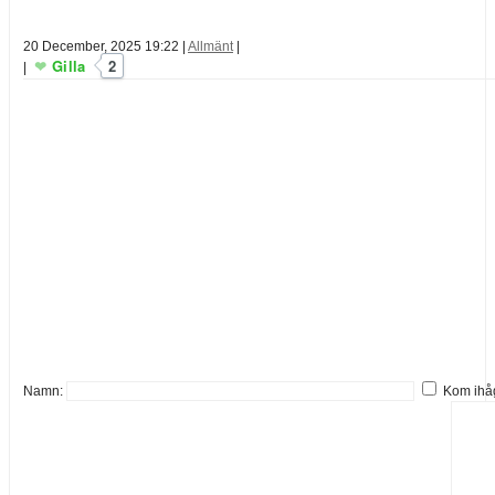
20 December, 2025 19:22
|
Allmänt
|
Gilla
2
|
Namn:
Kom ihå