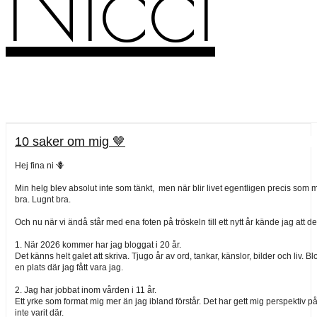
Nicci
10 saker om mig 🤎
Hej fina ni 🪻
Min helg blev absolut inte som tänkt, men när blir livet egentligen precis som m
bra. Lugnt bra.
Och nu när vi ändå står med ena foten på tröskeln till ett nytt år kände jag att 
1. När 2026 kommer har jag bloggat i 20 år.
Det känns helt galet att skriva. Tjugo år av ord, tankar, känslor, bilder och liv.
en plats där jag fått vara jag.
2. Jag har jobbat inom vården i 11 år.
Ett yrke som format mig mer än jag ibland förstår. Det har gett mig perspektiv på 
inte varit där.