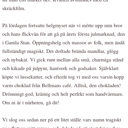
skräckfilm.
På lördagen fortsatte helgmyset när vi mötte upp min bror
och hans flickvän för att gå på årets första julmarknad, den
i Gamla Stan. Öppningshelg och massor av folk, men ändå
fullständigt magiskt. Det doftade brända mandlar, glögg
och nybakat. Vi gick runt mellan alla små, charmiga stånd
och kikade på julpynt, hantverk och godsaker. Självklart
köpte vi lussekatter, och efteråt tog vi med oss varsin kopp
varm choklad från Bellmans café. Alltså, den chokladen!
Drömmigt god, krämig och helt perfekt som handvärmare.
Om ni är i närheten, gå dit!
Vi slog oss sedan ner på ett litet ställe vars namn tragiskt
nog flytt ur mitt minne, och delade på ett stort fat nachos