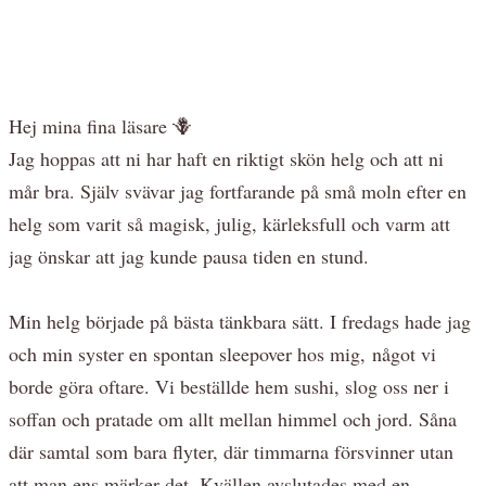
Hej mina fina läsare 🪻
Jag hoppas att ni har haft en riktigt skön helg och att ni
mår bra. Själv svävar jag fortfarande på små moln efter en
helg som varit så magisk, julig, kärleksfull och varm att
jag önskar att jag kunde pausa tiden en stund.
Min helg började på bästa tänkbara sätt. I fredags hade jag
och min syster en spontan sleepover hos mig, något vi
borde göra oftare. Vi beställde hem sushi, slog oss ner i
soffan och pratade om allt mellan himmel och jord. Såna
där samtal som bara flyter, där timmarna försvinner utan
att man ens märker det. Kvällen avslutades med en