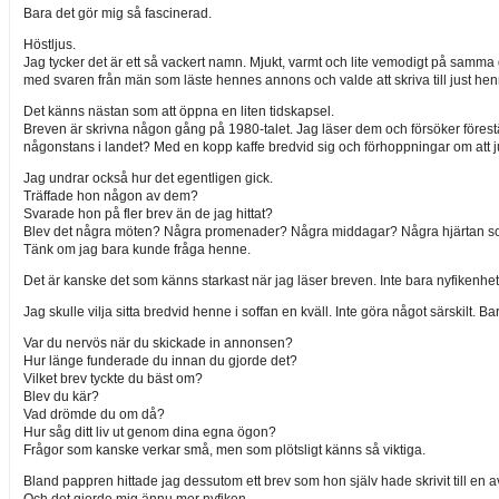
Bara det gör mig så fascinerad.
Höstljus.
Jag tycker det är ett så vackert namn. Mjukt, varmt och lite vemodigt på samma g
med svaren från män som läste hennes annons och valde att skriva till just he
Det känns nästan som att öppna en liten tidskapsel.
Breven är skrivna någon gång på 1980-talet. Jag läser dem och försöker förest
någonstans i landet? Med en kopp kaffe bredvid sig och förhoppningar om att
Jag undrar också hur det egentligen gick.
Träffade hon någon av dem?
Svarade hon på fler brev än de jag hittat?
Blev det några möten? Några promenader? Några middagar? Några hjärtan so
Tänk om jag bara kunde fråga henne.
Det är kanske det som känns starkast när jag läser breven. Inte bara nyfikenhete
Jag skulle vilja sitta bredvid henne i soffan en kväll. Inte göra något särskilt. B
Var du nervös när du skickade in annonsen?
Hur länge funderade du innan du gjorde det?
Vilket brev tyckte du bäst om?
Blev du kär?
Vad drömde du om då?
Hur såg ditt liv ut genom dina egna ögon?
Frågor som kanske verkar små, men som plötsligt känns så viktiga.
Bland pappren hittade jag dessutom ett brev som hon själv hade skrivit till en
Och det gjorde mig ännu mer nyfiken.