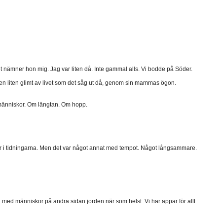
t nämner hon mig. Jag var liten då. Inte gammal alls. Vi bodde på Söder.
 en liten glimt av livet som det såg ut då, genom sin mammas ögon.
 människor. Om längtan. Om hopp.
er i tidningarna. Men det var något annat med tempot. Något långsammare.
ta med människor på andra sidan jorden när som helst. Vi har appar för allt.