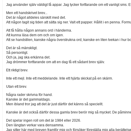
Jag använder själv väldigt få appar. Jag tycker fortfarande om ett vanligt sms. 
Men ett handskrivet brev...
Det är något alldeles särskilt med det.
Att någon tagit sig tiden att sätta sig ner. Valt ett papper. Hållit i en penna. 
Att få hålla någon annans ord i händerna.
Att kunna läsa dem om och om igen.
Att se handstilen, kanske några överstrukna ord, kanske en liten tvekan i hur b
Det är så mänskligt.
Så personligt.
Och ja, jag ska erkänna det.
Jag drömmer fortfarande om att en dag få ett sådant brev själv.
Ett riktigt brev.
Inte ett mejl. Inte ett meddelande. Inte ett hjärta skickat på en skärm.
Utan ett brev.
Några rader skrivna för hand.
Kanske är det gammaldags.
Men ibland tror jag att det är just därför det känns så speciellt.
Kanske är det också därför dessa gamla brev berör mig så mycket. De påminner mi
Det spelar ingen roll om det är 1984 eller 2026.
Den längtan verkar vara densamma.
Jag sitter här med breven framför mig och försöker föreställa mig alla berätte