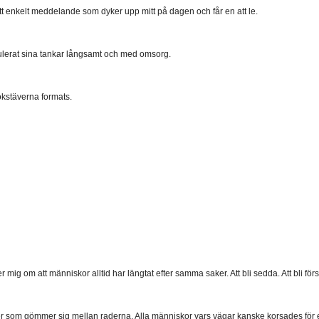
Ett enkelt meddelande som dyker upp mitt på dagen och får en att le.
Formulerat sina tankar långsamt och med omsorg.
okstäverna formats.
g om att människor alltid har längtat efter samma saker. Att bli sedda. Att bli förs
lser som gömmer sig mellan raderna. Alla människor vars vägar kanske korsades för 