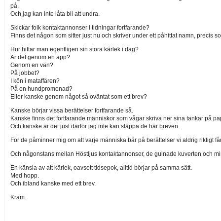
på.
Och jag kan inte låta bli att undra.
Skickar folk kontaktannonser i tidningar fortfarande?
Finns det någon som sitter just nu och skriver under ett påhittat namn, precis
Hur hittar man egentligen sin stora kärlek i dag?
Är det genom en app?
Genom en vän?
På jobbet?
I kön i mataffären?
På en hundpromenad?
Eller kanske genom något så oväntat som ett brev?
Kanske börjar vissa berättelser fortfarande så.
Kanske finns det fortfarande människor som vågar skriva ner sina tankar på pa
Och kanske är det just därför jag inte kan släppa de här breven.
För de påminner mig om att varje människa bär på berättelser vi aldrig riktigt får 
Och någonstans mellan Höstljus kontaktannonser, de gulnade kuverten och min 
En känsla av att kärlek, oavsett tidsepok, alltid börjar på samma sätt.
Med hopp.
Och ibland kanske med ett brev.
Kram.