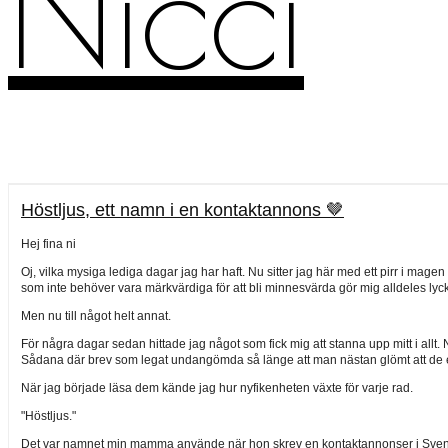
Nicci
Höstljus, ett namn i en kontaktannons 🤎
Hej fina ni
Oj, vilka mysiga lediga dagar jag har haft. Nu sitter jag här med ett pirr i m
som inte behöver vara märkvärdiga för att bli minnesvärda gör mig alldeles lyck
Men nu till något helt annat.
För några dagar sedan hittade jag något som fick mig att stanna upp mitt i allt.
Sådana där brev som legat undangömda så länge att man nästan glömt att de exis
När jag började läsa dem kände jag hur nyfikenheten växte för varje rad.
"Höstljus."
Det var namnet min mamma använde när hon skrev en kontaktannonser i Svenska