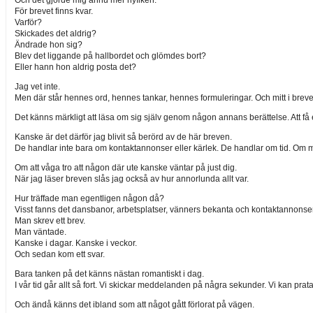
För brevet finns kvar.
Varför?
Skickades det aldrig?
Ändrade hon sig?
Blev det liggande på hallbordet och glömdes bort?
Eller hann hon aldrig posta det?
Jag vet inte.
Men där står hennes ord, hennes tankar, hennes formuleringar. Och mitt i breve
Det känns märkligt att läsa om sig själv genom någon annans berättelse. Att få
Kanske är det därför jag blivit så berörd av de här breven.
De handlar inte bara om kontaktannonser eller kärlek. De handlar om tid. Om
Om att våga tro att någon där ute kanske väntar på just dig.
När jag läser breven slås jag också av hur annorlunda allt var.
Hur träffade man egentligen någon då?
Visst fanns det dansbanor, arbetsplatser, vänners bekanta och kontaktannons
Man skrev ett brev.
Man väntade.
Kanske i dagar. Kanske i veckor.
Och sedan kom ett svar.
Bara tanken på det känns nästan romantiskt i dag.
I vår tid går allt så fort. Vi skickar meddelanden på några sekunder. Vi kan pra
Och ändå känns det ibland som att något gått förlorat på vägen.