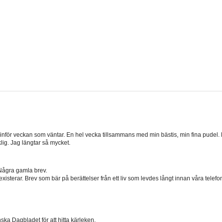
agen inför veckan som väntar. En hel vecka tillsammans med min bästis, min fina pud
lig. Jag längtar så mycket.
 Några gamla brev.
terar. Brev som bär på berättelser från ett liv som levdes långt innan våra telefo
 Dagbladet för att hitta kärleken.