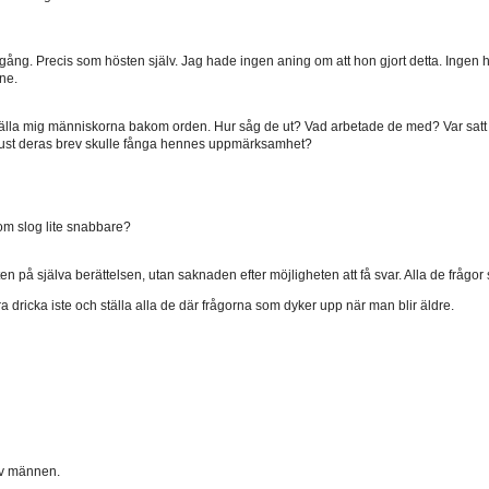
ång. Precis som hösten själv. Jag hade ingen aning om att hon gjort detta. Ingen hade
nne.
älla mig människorna bakom orden. Hur såg de ut? Vad arbetade de med? Var satt de
 just deras brev skulle fånga hennes uppmärksamhet?
m slog lite snabbare?
n på själva berättelsen, utan saknaden efter möjligheten att få svar. Alla de frågor
ara dricka iste och ställa alla de där frågorna som dyker upp när man blir äldre.
 av männen.