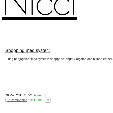
Nicci
Shopping med syster !
I dag har jag varit med syster, vi shoppade längst Götgatan och hittade en hel 
28 Maj, 2015 20:52
|
Allmänt
|
Gilla
0
|
En kommentar
|