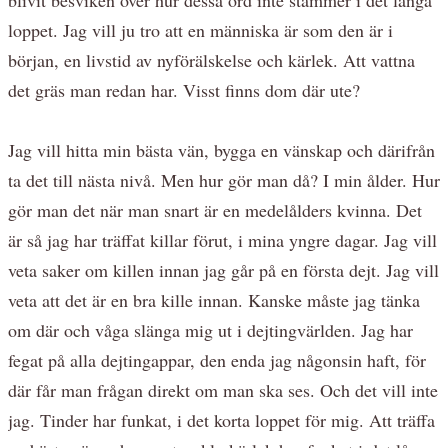
loppet. Jag vill ju tro att en människa är som den är i
början, en livstid av nyförälskelse och kärlek. Att vattna
det gräs man redan har. Visst finns dom där ute?
Jag vill hitta min bästa vän, bygga en vänskap och därifrån
ta det till nästa nivå. Men hur gör man då? I min ålder. Hur
gör man det när man snart är en medelålders kvinna. Det
är så jag har träffat killar förut, i mina yngre dagar. Jag vill
veta saker om killen innan jag går på en första dejt. Jag vill
veta att det är en bra kille innan. Kanske måste jag tänka
om där och våga slänga mig ut i dejtingvärlden. Jag har
fegat på alla dejtingappar, den enda jag någonsin haft, för
där får man frågan direkt om man ska ses. Och det vill inte
jag. Tinder har funkat, i det korta loppet för mig. Att träffa