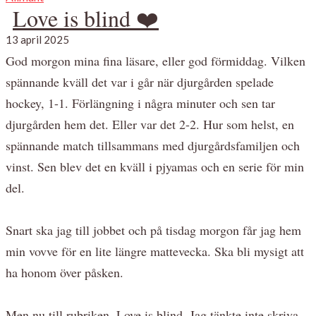
Love is blind ❤️
13 april 2025
God morgon mina fina läsare, eller god förmiddag. Vilken
spännande kväll det var i går när djurgården spelade
hockey, 1-1. Förlängning i några minuter och sen tar
djurgården hem det. Eller var det 2-2. Hur som helst, en
spännande match tillsammans med djurgårdsfamiljen och
vinst. Sen blev det en kväll i pjyamas och en serie för min
del.
Snart ska jag till jobbet och på tisdag morgon får jag hem
min vovve för en lite längre mattevecka. Ska bli mysigt att
ha honom över påsken.
Men nu till rubriken. Love is blind. Jag tänkte inte skriva