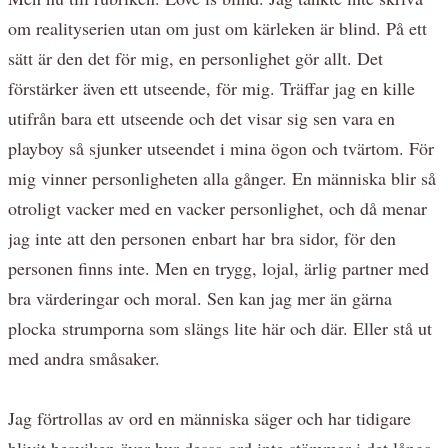
om realityserien utan om just om kärleken är blind. På ett
sätt är den det för mig, en personlighet gör allt. Det
förstärker även ett utseende, för mig. Träffar jag en kille
utifrån bara ett utseende och det visar sig sen vara en
playboy så sjunker utseendet i mina ögon och tvärtom. För
mig vinner personligheten alla gånger. En människa blir så
otroligt vacker med en vacker personlighet, och då menar
jag inte att den personen enbart har bra sidor, för den
personen finns inte. Men en trygg, lojal, ärlig partner med
bra värderingar och moral. Sen kan jag mer än gärna
plocka strumporna som slängs lite här och där. Eller stå ut
med andra småsaker.
Jag förtrollas av ord en människa säger och har tidigare
blivit besviken över hur dessa ord inte stämmer i det långa