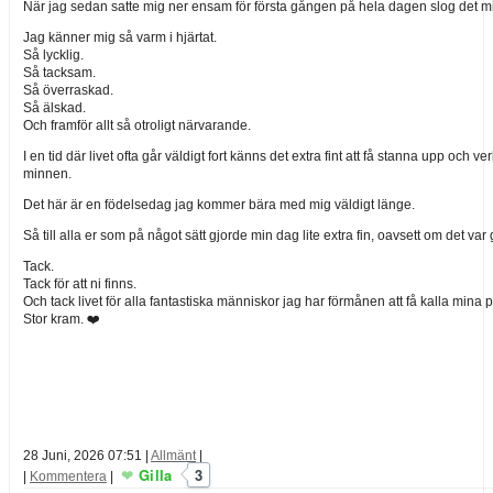
När jag sedan satte mig ner ensam för första gången på hela dagen slog det mig
Jag känner mig så varm i hjärtat.
Så lycklig.
Så tacksam.
Så överraskad.
Så älskad.
Och framför allt så otroligt närvarande.
I en tid där livet ofta går väldigt fort känns det extra fint att få stanna upp o
minnen.
Det här är en födelsedag jag kommer bära med mig väldigt länge.
Så till alla er som på något sätt gjorde min dag lite extra fin, oavsett om det 
Tack.
Tack för att ni finns.
Och tack livet för alla fantastiska människor jag har förmånen att få kalla mina 
Stor kram. ❤️
28 Juni, 2026 07:51
|
Allmänt
|
Gilla
3
|
Kommentera
|