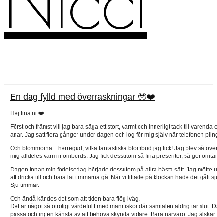
Nicci
En dag fylld med överraskningar 🥹❤️
Hej fina ni ❤️
Först och främst vill jag bara säga ett stort, varmt och innerligt tack till vare
anar. Jag satt flera gånger under dagen och log för mig själv när telefonen plin
Och blommorna... herregud, vilka fantastiska blombud jag fick! Jag blev så öve
mig alldeles varm inombords. Jag fick dessutom så fina presenter, så genomtänk
Dagen innan min födelsedag började dessutom på allra bästa sätt. Jag mötte upp
att dricka till och bara lät timmarna gå. När vi tittade på klockan hade det gått s
Sju timmar.
Och ändå kändes det som att tiden bara flög iväg.
Det är något så otroligt värdefullt med människor där samtalen aldrig tar slut. D
passa och ingen känsla av att behöva skynda vidare. Bara närvaro. Jag älskar