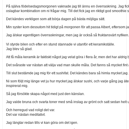
På själva födelsedagsmorgonen vaknade jag till ännu en överraskning. Jag fick 
oslagbar kombination om ni frågar mig. Till det fick jag en riktigt god smoothi
Det kändes verkligen som att börja dagen på bästa möjliga sätt.
Min syster kom dessutom hit tidigt på morgonen för att passa Albert, eftersom ja
Jag älskar egentligen överraskningar, men jag är också så fruktansvärt nyfiken
Vi styrde bilen och efter en stund stannade vi utanför ett keramikställe.
Jag blev så glad.
Att få måla keramik är faktiskt något jag velat göra i flera år, men det har aldr
Det svåraste var nästan att välja vad man skulle måla. Det fanns så mycket fint at
Till slut bestämde jag mig för ett sushifat. Det kändes bara så himla mycket jag.
Ni som följt mig länge vet ju hur mycket jag älskar sushi, och varje gång jag ät
inspirerat mig.
Så jag försökte skapa något med just den känslan.
Jag valde bruna och svarta toner med små inslag av grönt och satt sedan helt 
Och herregud vad roligt det var.
Det var nästan meditativt.
Jag längtar redan tills vi kan göra om det igen.