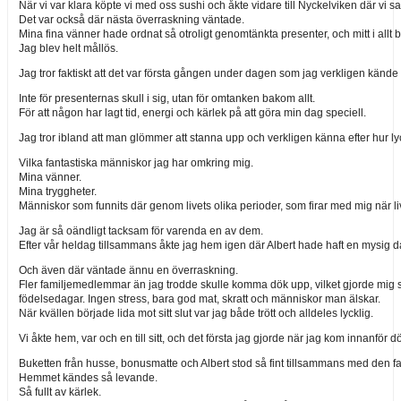
När vi var klara köpte vi med oss sushi och åkte vidare till Nyckelviken där vi s
Det var också där nästa överraskning väntade.
Mina fina vänner hade ordnat så otroligt genomtänkta presenter, och mitt i all
Jag blev helt mållös.
Jag tror faktiskt att det var första gången under dagen som jag verkligen kände 
Inte för presenternas skull i sig, utan för omtanken bakom allt.
För att någon har lagt tid, energi och kärlek på att göra min dag speciell.
Jag tror ibland att man glömmer att stanna upp och verkligen känna efter hur lyc
Vilka fantastiska människor jag har omkring mig.
Mina vänner.
Mina tryggheter.
Människor som funnits där genom livets olika perioder, som firar med mig när liv
Jag är så oändligt tacksam för varenda en av dem.
Efter vår heldag tillsammans åkte jag hem igen där Albert hade haft en mysig d
Och även där väntade ännu en överraskning.
Fler familjemedlemmar än jag trodde skulle komma dök upp, vilket gjorde mig så 
födelsedagar. Ingen stress, bara god mat, skratt och människor man älskar.
När kvällen började lida mot sitt slut var jag både trött och alldeles lycklig.
Vi åkte hem, var och en till sitt, och det första jag gjorde när jag kom innanfö
Buketten från husse, bonusmatte och Albert stod så fint tillsammans med den fan
Hemmet kändes så levande.
Så fullt av kärlek.