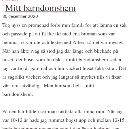
Mitt barndomshem
30 december 2020
Tog nyss en promenad förbi min familj för att lämna en sak
och passade på att få lite tid med ena brorsan som var
hemma, vi var ute och lekte med Albert så det var mysigt.
När han åkte iväg så stod jag där länge och blickade på
huset, det huset som faktiskt är mitt barndomshem sedan
jag var tio år gammal och hur vackert huset faktiskt är. Det
är sagolikt vackert och jag längtar så mycket tills vi fixar
vår tomt utvändigt. Men hur som helst, mitt
barndomshem.
På den här bilden ser man faktiskt alla mina rum. När jag
var 10-12 år hade jag rummet högst upp och mellan 12-15
hade jag rummet under det som i dag är ett badrum, sen