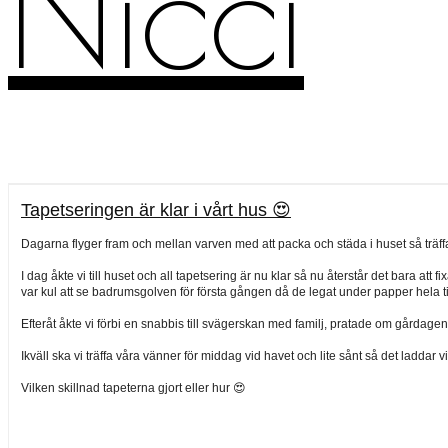
Nicci
Tapetseringen är klar i vårt hus 😍
Dagarna flyger fram och mellan varven med att packa och städa i huset så träffar
I dag åkte vi till huset och all tapetsering är nu klar så nu återstår det bara at
var kul att se badrumsgolven för första gången då de legat under papper hela ti
Efteråt åkte vi förbi en snabbis till svägerskan med familj, pratade om gårdagen
Ikväll ska vi träffa våra vänner för middag vid havet och lite sånt så det ladda
Vilken skillnad tapeterna gjort eller hur 😍