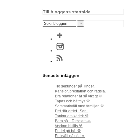
Till bloggens startsida
Senaste inläggen
Tio sekunder på Tinder...
Känslor, prestation och rädsla.
Bra relationer är så viktigt 💛
Tapas och båtmys 💛
Sommarkväll med familjen 💛
Det där ordet...Sen..
Tankar om kärlek 💜
Bara så....Tacksam 🙏
Veckan hittills 🤎
Pudel på båt 🤎
En kväll på söder.