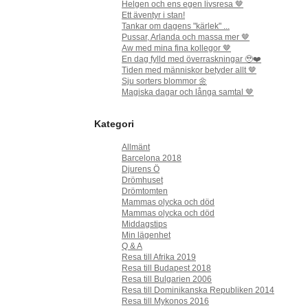
Helgen och ens egen livsresa 🤎
Ett äventyr i stan!
Tankar om dagens "kärlek" ...
Pussar, Arlanda och massa mer 🤎
Aw med mina fina kollegor 🤎
En dag fylld med överraskningar 🥹❤️
Tiden med människor betyder allt 🤎
Sju sorters blommor 🌼
Magiska dagar och långa samtal 🤎
Kategori
Allmänt
Barcelona 2018
Djurens Ö
Drömhuset
Drömtomten
Mammas olycka och död
Mammas olycka och död
Middagstips
Min lägenhet
Q & A
Resa till Afrika 2019
Resa till Budapest 2018
Resa till Bulgarien 2006
Resa till Dominikanska Republiken 2014
Resa till Mykonos 2016