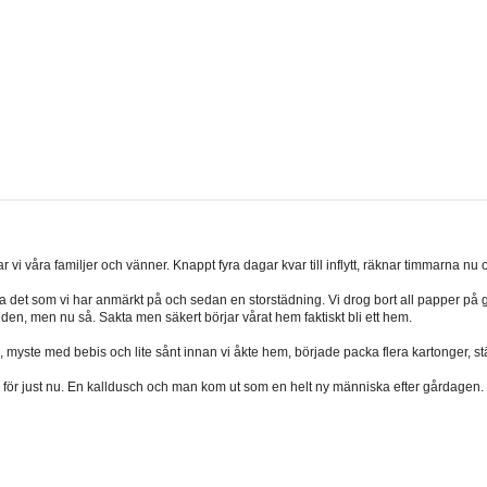
 vi våra familjer och vänner. Knappt fyra dagar kvar till inflytt, räknar timmarna nu
t fixa det som vi har anmärkt på och sedan en storstädning. Vi drog bort all papper på
den, men nu så. Sakta men säkert börjar vårat hem faktiskt bli ett hem.
, myste med bebis och lite sånt innan vi åkte hem, började packa flera kartonger, st
r vi för just nu. En kalldusch och man kom ut som en helt ny människa efter gårdagen.