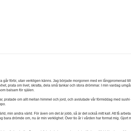
bara går förbi, utan verkligen känns. Jag började morgonen med en långpromenad t
friskhet, prata om livet, skratta, dela små tankar och stora drömmar. I min vardag um
som balsam för själen.
, pratade om allt mellan himmel och jord, och avslutade vår förmiddag med sush
mpo.
rld, min andra värld. För även om det är jobb, så är det också mitt kall. Att få arb
en gång bara drömde om, nu är min verklighet. Över tio år i vården har format mig. 