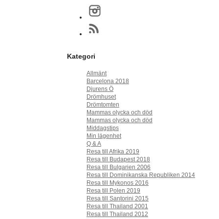
Kategori
Allmänt
Barcelona 2018
Djurens Ö
Drömhuset
Drömtomten
Mammas olycka och död
Mammas olycka och död
Middagstips
Min lägenhet
Q & A
Resa till Afrika 2019
Resa till Budapest 2018
Resa till Bulgarien 2006
Resa till Dominikanska Republiken 2014
Resa till Mykonos 2016
Resa till Polen 2019
Resa till Santorini 2015
Resa till Thailand 2001
Resa till Thailand 2012