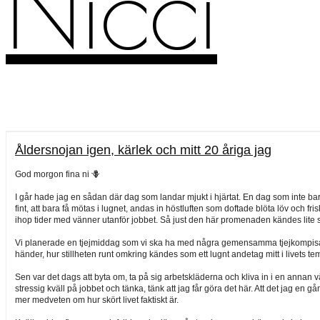
Nicci
Åldersnojan igen, kärlek och mitt 20 åriga jag
God morgon fina ni 🪻
I går hade jag en sådan där dag som landar mjukt i hjärtat. En dag som inte 
fint, att bara få mötas i lugnet, andas in höstluften som doftade blöta löv och 
ihop tider med vänner utanför jobbet. Så just den här promenaden kändes lite 
Vi planerade en tjejmiddag som vi ska ha med några gemensamma tjejkompisar
händer, hur stillheten runt omkring kändes som ett lugnt andetag mitt i livets te
Sen var det dags att byta om, ta på sig arbetskläderna och kliva in i en annan vä
stressig kväll på jobbet och tänka, tänk att jag får göra det här. Att det jag 
mer medveten om hur skört livet faktiskt är.