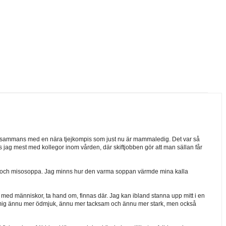
illsammans med en nära tjejkompis som just nu är mammaledig. Det var så
gås jag mest med kollegor inom vården, där skiftjobben gör att man sällan får
i och misosoppa. Jag minns hur den varma soppan värmde mina kalla
eta med människor, ta hand om, finnas där. Jag kan ibland stanna upp mitt i en
Gjort mig ännu mer ödmjuk, ännu mer tacksam och ännu mer stark, men också