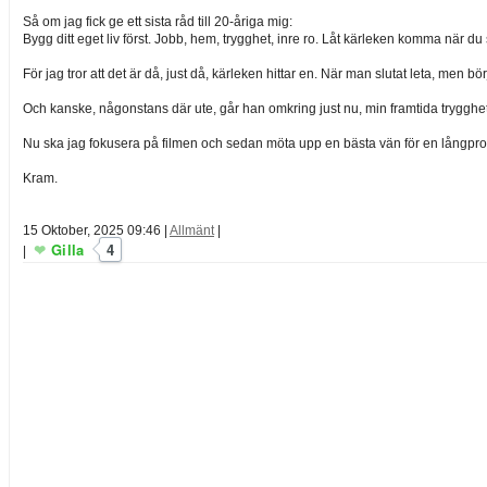
Så om jag fick ge ett sista råd till 20-åriga mig:
Bygg ditt eget liv först. Jobb, hem, trygghet, inre ro. Låt kärleken komma när du st
För jag tror att det är då, just då, kärleken hittar en. När man slutat leta, men bör
Och kanske, någonstans där ute, går han omkring just nu, min framtida trygghe
Nu ska jag fokusera på filmen och sedan möta upp en bästa vän för en långp
Kram.
15 Oktober, 2025 09:46
|
Allmänt
|
Gilla
4
|