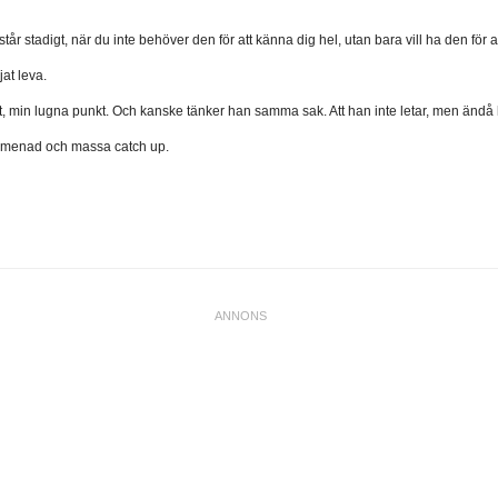
år stadigt, när du inte behöver den för att känna dig hel, utan bara vill ha den för att
jat leva.
t, min lugna punkt. Och kanske tänker han samma sak. Att han inte letar, men ändå
romenad och massa catch up.