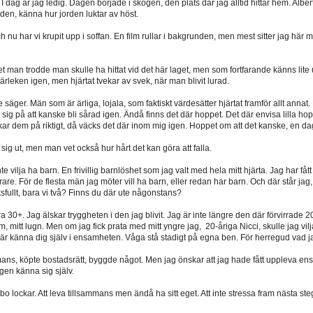
ag är jag ledig. Dagen började i skogen, den plats där jag alltid hittar hem. Albert f
den, känna hur jorden luktar av höst.
nu har vi krupit upp i soffan. En film rullar i bakgrunden, men mest sitter jag här
det man trodde man skulle ha hittat vid det här laget, men som fortfarande känns lit
leken igen, men hjärtat tvekar av svek, när man blivit lurad.
äger. Män som är ärliga, lojala, som faktiskt värdesätter hjärtat framför allt annat. M
da sig på att kanske bli sårad igen. Ändå finns det där hoppet. Det där envisa lilla h
r dem på riktigt, då väcks det där inom mig igen. Hoppet om att det kanske, en da
g ut, men man vet också hur hårt det kan göra att falla.
nte vilja ha barn. En frivillig barnlöshet som jag valt med hela mitt hjärta. Jag har 
rare. För de flesta män jag möter vill ha barn, eller redan har barn. Och där står jag
ksfullt, bara vi två? Finns du där ute någonstans?
 vara 30+. Jag älskar tryggheten i den jag blivit. Jag är inte längre den där förvirrad
t hem, mitt lugn. Men om jag fick prata med mitt yngre jag, 20-åriga Nicci, skulle jag
 Lär känna dig själv i ensamheten. Våga stå stadigt på egna ben. För herregud vad 
mmans, köpte bostadsrätt, byggde något. Men jag önskar att jag hade fått uppleva ensam
ligen känna sig själv.
 lockar. Att leva tillsammans men ändå ha sitt eget. Att inte stressa fram nästa steg