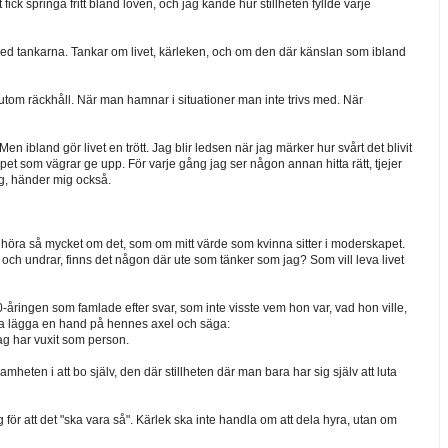
ick springa fritt bland löven, och jag kände hur stillheten fyllde varje
 med tankarna. Tankar om livet, kärleken, och om den där känslan som ibland
e utom räckhåll. När man hamnar i situationer man inte trivs med. När
en ibland gör livet en trött. Jag blir ledsen när jag märker hur svårt det blivit
oppet som vägrar ge upp. För varje gång jag ser någon annan hitta rätt, tjejer
g, händer mig också.
fått höra så mycket om det, som om mitt värde som kvinna sitter i moderskapet.
, och undrar, finns det någon där ute som tänker som jag? Som vill leva livet
e 20-åringen som famlade efter svar, som inte visste vem hon var, vad hon ville,
 vilja lägga en hand på hennes axel och säga:
jag har vuxit som person.
heten i att bo själv, den där stillheten där man bara har sig själv att luta
 för att det "ska vara så". Kärlek ska inte handla om att dela hyra, utan om