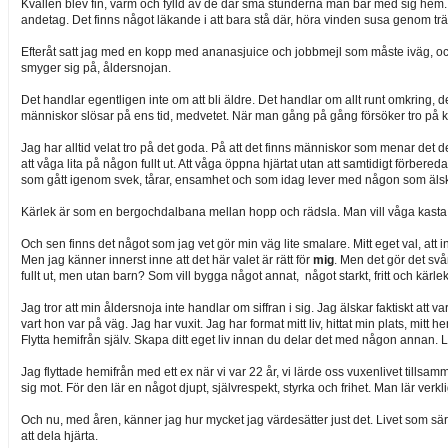
Kvällen blev fin, varm och fylld av de där små stunderna man bär med sig hem. I d
andetag. Det finns något läkande i att bara stå där, höra vinden susa genom trä
Efteråt satt jag med en kopp med ananasjuice och jobbmejl som måste iväg, och 
smyger sig på, åldersnojan.
Det handlar egentligen inte om att bli äldre. Det handlar om allt runt omkring, 
människor slösar på ens tid, medvetet. När man gång på gång försöker tro på kär
Jag har alltid velat tro på det goda. På att det finns människor som menar det de s
att våga lita på någon fullt ut. Att våga öppna hjärtat utan att samtidigt förbere
som gått igenom svek, tårar, ensamhet och som idag lever med någon som älska
Kärlek är som en bergochdalbana mellan hopp och rädsla. Man vill våga kasta si
Och sen finns det något som jag vet gör min väg lite smalare. Mitt eget val, att i
Men jag känner innerst inne att det här valet är rätt för
mig
. Men det gör det svå
fullt ut, men utan barn? Som vill bygga något annat, något starkt, fritt och kärle
Jag tror att min åldersnoja inte handlar om siffran i sig. Jag älskar faktiskt att
vart hon var på väg. Jag har vuxit. Jag har format mitt liv, hittat min plats, mit
Flytta hemifrån själv. Skapa ditt eget liv innan du delar det med någon annan.
Jag flyttade hemifrån med ett ex när vi var 22 år, vi lärde oss vuxenlivet tillsa
sig mot. För den lär en något djupt, självrespekt, styrka och frihet. Man lär verk
Och nu, med åren, känner jag hur mycket jag värdesätter just det. Livet som särbo
att dela hjärta.