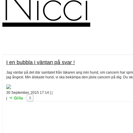
Nicci
I en bubbla i väntan på svar !
Jag väntar på det där samtalet från läkaren ang min hund, om cancern har spridit
jag ångest. Min älskade hund, vi ska bekämpa den jävla cancern på dig. Du ska
30 September, 2015 17:14
|
|
Gilla
0
|