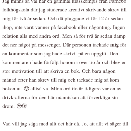
Jag minns så väl när en gammal klasskompis från Färnebo
folkhögskola där jag studerade kreativt skrivande skrev till
mig för två år sedan. Och då pluggade vi för 12 år sedan
ihop, inte varit vänner på facebook eller någonting. Ingen
relation alls med andra ord. Men så för två år sedan damp
mig
det ner något på messenger. Där personen tackade
för
en kommentar som jag hade skrivit på en uppgift. Den
kommentaren hade förföljt honom i över tio år och blev en
stor motivation till att skriva en bok. Och bara någon
månad efter han skrev till mig och tackade mig så kom
boken ut. 🥹 alltså va. Mina ord tio år tidigare var en av
drivkrafterna för den här människan att förverkliga sin
dröm. 🥹🫣
Vad vill jag säga med allt det här då. Jo, att allt vi säger till