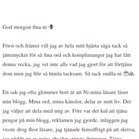
God morgon fina ni 🪻
Först och främst vill jag av hela mitt hjärta säga tack så
jättemycket för så fina ord och komplimanger jag har fått
denna vecka, jag vet inte alls vad jag gjort för att förtjäna
dom men jag blir så himla tacksam. Så tack snälla ni 🥹🙏
En sak jag ofta glömmer bort är att Ni mina läsare läser
min blogg. Mina ord, mina känslor, delar av mitt liv. Det
jag väljer att dela med mig av. Förr var det kul att tjäna
pengar på min blogg, reklamen jag gjorde, inläggen jag
visste drog flest läsare, jag tjänade femsiffrigt på att skriva,
jag nådde en av mina absolut största drömmar. Tjäna