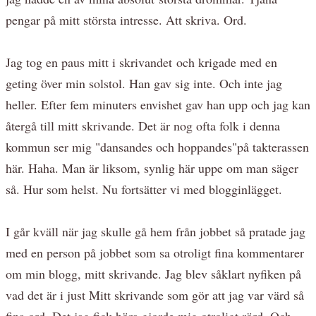
pengar på mitt största intresse. Att skriva. Ord.
Jag tog en paus mitt i skrivandet och krigade med en
geting över min solstol. Han gav sig inte. Och inte jag
heller. Efter fem minuters envishet gav han upp och jag kan
återgå till mitt skrivande. Det är nog ofta folk i denna
kommun ser mig "dansandes och hoppandes"på takterassen
här. Haha. Man är liksom, synlig här uppe om man säger
så. Hur som helst. Nu fortsätter vi med blogginlägget.
I går kväll när jag skulle gå hem från jobbet så pratade jag
med en person på jobbet som sa otroligt fina kommentarer
om min blogg, mitt skrivande. Jag blev såklart nyfiken på
vad det är i just Mitt skrivande som gör att jag var värd så
fina ord. Det jag fick höra gjorde mig otroligt rörd. Och