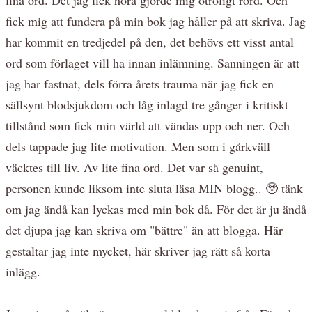
fick mig att fundera på min bok jag håller på att skriva. Jag
har kommit en tredjedel på den, det behövs ett visst antal
ord som förlaget vill ha innan inlämning. Sanningen är att
jag har fastnat, dels förra årets trauma när jag fick en
sällsynt blodsjukdom och låg inlagd tre gånger i kritiskt
tillstånd som fick min värld att vändas upp och ner. Och
dels tappade jag lite motivation. Men som i gårkväll
väcktes till liv. Av lite fina ord. Det var så genuint,
personen kunde liksom inte sluta läsa MIN blogg.. 🥹 tänk
om jag ändå kan lyckas med min bok då. För det är ju ändå
det djupa jag kan skriva om "bättre" än att blogga. Här
gestaltar jag inte mycket, här skriver jag rätt så korta
inlägg.