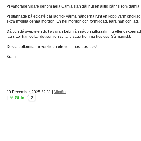
Vi vandrade vidare genom hela Gamla stan där husen alltid känns som gamla, v
Vi stannade på ett café där jag fick värma händerna runt en kopp varm choklad o
extra mysiga denna morgon. En hel morgon och förmiddag, bara han och jag.
Då och då svepte en doft av gran förbi från någon julförsäljning eller dekorera
jag sitter här, doftar det som en stilla julsaga hemma hos oss. Så magiskt.
Dessa doftpinnar är verkligen otroliga. Tips, tips, tips!
Kram.
10 December, 2025 22:31
|
Allmänt
|
Gilla
2
|