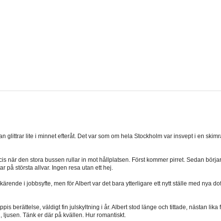
littrar lite i minnet efteråt. Det var som om hela Stockholm var insvept i en skimrand
s när den stora bussen rullar in mot hållplatsen. Först kommer pirret. Sedan bör
 på största allvar. Ingen resa utan ett hej.
kärende i jobbsyfte, men för Albert var det bara ytterligare ett nytt ställe med ny
is berättelse, väldigt fin julskyltning i år. Albert stod länge och tittade, nästan 
n, ljusen. Tänk er där på kvällen. Hur romantiskt.