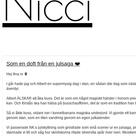
Nicci
Som en doft från en julsaga ❤️
Hej fina ni 🪻
I går hade jag och Albert en supermysig dag i stan, en sådan där dag som nästan g
äventyr.
Albert ÄLSKAR att åka buss. Det är som om något magiskt händer i honom preci
kan. Och förstås ska han hälsa på busschauffören, det är som en tradition han tar
Så vi åkte buss, vidare ner i tunnelbanans magiska underjord. Vi gjorde ett ban
genom stan, som en liten vandring genom en egen julkalender.
Vi passerade NK:s julskyltning som gnistrade som små scener ur en julsaga, pipp
stannade vi till och såg hur skridskorna ritade silvervita spår över isen. Musike