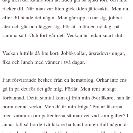
räcker till. När man var liten gick tiden jättesakta. Men nu,
efter 30 hände det något. Man går upp, fixar sig, jobbar,
äter och går och lägger sig. För att möta en ny dag, på
samma sätt. Och fort går det. Veckan är redan snart slut.
Veckan hittills då lite kort. Jobbkvällar, årsredovisningar,
fika och lunch med vänner i två dagar.
Fått förvirrande besked från en hematolog. Orkar inte ens
gå in på det för det gör mig. Förlåt. Men rent ut sagt
förbannad. Detta samtal kom ej från min överläkare, han är
borta denna vecka. Men då är min fråga? Pratar läkarna
med varandra om patienterna så man vet vad som gäller? I
annat fall så borde två läkare ha hand om en ifall någon är
borta. Jag har en sällsynt blodsjukdom som håller på att