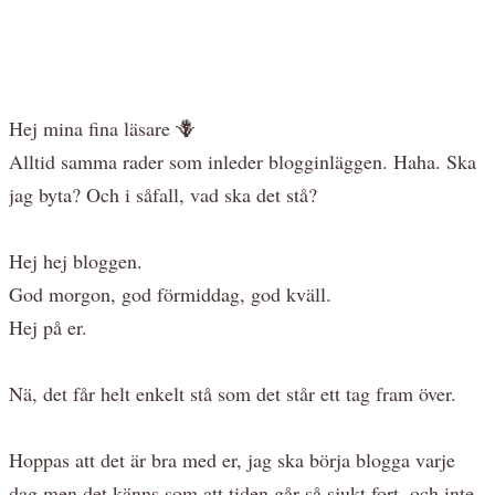
Hej mina fina läsare 🪻
Alltid samma rader som inleder blogginläggen. Haha. Ska
jag byta? Och i såfall, vad ska det stå?
Hej hej bloggen.
God morgon, god förmiddag, god kväll.
Hej på er.
Nä, det får helt enkelt stå som det står ett tag fram över.
Hoppas att det är bra med er, jag ska börja blogga varje
dag men det känns som att tiden går så sjukt fort, och inte