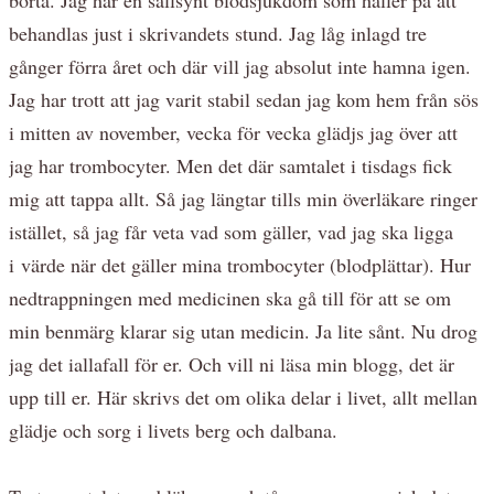
behandlas just i skrivandets stund. Jag låg inlagd tre
gånger förra året och där vill jag absolut inte hamna igen.
Jag har trott att jag varit stabil sedan jag kom hem från sös
i mitten av november, vecka för vecka glädjs jag över att
jag har trombocyter. Men det där samtalet i tisdags fick
mig att tappa allt. Så jag längtar tills min överläkare ringer
istället, så jag får veta vad som gäller, vad jag ska ligga
i värde när det gäller mina trombocyter (blodplättar). Hur
nedtrappningen med medicinen ska gå till för att se om
min benmärg klarar sig utan medicin. Ja lite sånt. Nu drog
jag det iallafall för er. Och vill ni läsa min blogg, det är
upp till er. Här skrivs det om olika delar i livet, allt mellan
glädje och sorg i livets berg och dalbana.