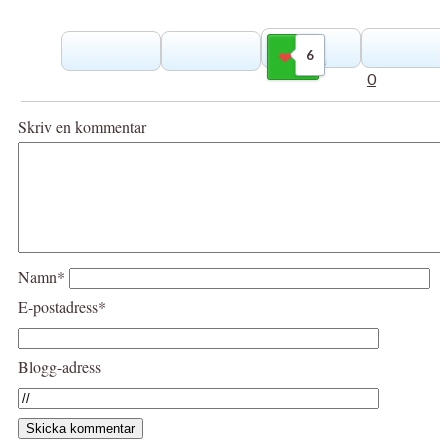
6
Gilla
0
Skriv en kommentar
Namn*
E-postadress*
Blogg-adress