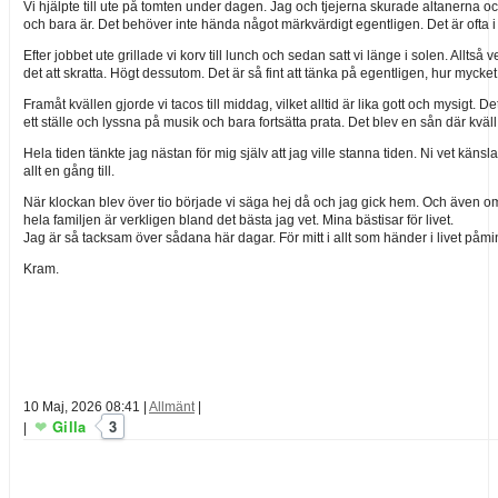
Vi hjälpte till ute på tomten under dagen. Jag och tjejerna skurade altanerna o
och bara är. Det behöver inte hända något märkvärdigt egentligen. Det är ofta 
Efter jobbet ute grillade vi korv till lunch och sedan satt vi länge i solen. Allt
det att skratta. Högt dessutom. Det är så fint att tänka på egentligen, hur mycke
Framåt kvällen gjorde vi tacos till middag, vilket alltid är lika gott och mysigt. D
ett ställe och lyssna på musik och bara fortsätta prata. Det blev en sån där kv
Hela tiden tänkte jag nästan för mig själv att jag ville stanna tiden. Ni vet kän
allt en gång till.
När klockan blev över tio började vi säga hej då och jag gick hem. Och även om ja
hela familjen är verkligen bland det bästa jag vet. Mina bästisar för livet.
Jag är så tacksam över sådana här dagar. För mitt i allt som händer i livet på
Kram.
10 Maj, 2026 08:41
|
Allmänt
|
Gilla
3
|