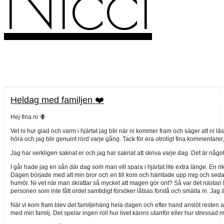
Nicci
Heldag med familjen ❤️
Hej fina ni 🪻
Vet ni hur glad och varm i hjärtat jag blir när ni kommer fram och säger att ni läse
höra och jag blir genuint rörd varje gång. Tack för era otroligt fina kommentarer, e
Jag har verkligen saknat er och jag har saknat att skriva varje dag. Det är någ
I går hade jag en sån där dag som man vill spara i hjärtat lite extra länge. En 
Dagen började med att min bror och en till kom och hämtade upp mig och sedan 
humör. Ni vet när man skrattar så mycket att magen gör ont? Så var det nästan he
personen som inte fått ordet samtidigt försöker låtsas förstå och smälta in. Jag ä
När vi kom fram blev det familjehäng hela dagen och efter hand anslöt resten a
med min familj. Det spelar ingen roll hur livet känns utanför eller hur stressad man