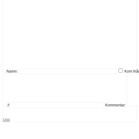
Namn:
Kom ihå
Kommentar:
Upp